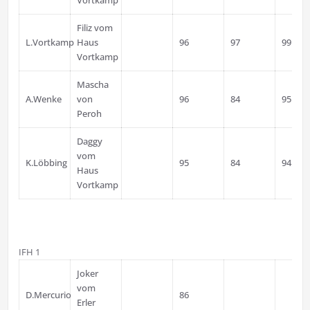
Vortkamp
Filiz vom
L.Vortkamp
Haus
96
97
99
Vortkamp
Mascha
A.Wenke
von
96
84
95
Peroh
Daggy
vom
K.Löbbing
95
84
94
Haus
Vortkamp
IFH 1
Joker
vom
D.Mercurio
86
Erler