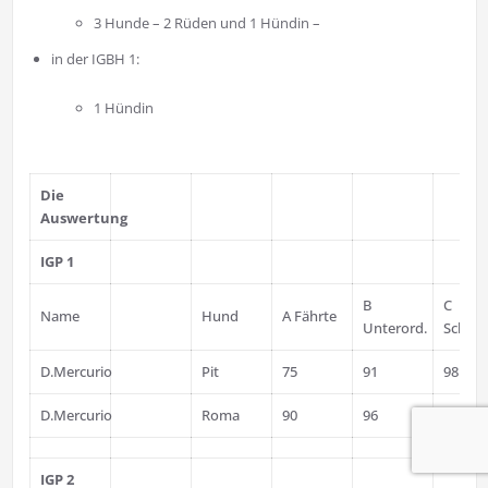
3 Hunde – 2 Rüden und 1 Hündin –
in der IGBH 1:
1 Hündin
Die
Auswertung
IGP 1
B
C
Name
Hund
A Fährte
Unterord.
Schutz
D.Mercurio
Pit
75
91
98
D.Mercurio
Roma
90
96
85
IGP 2