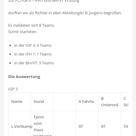
Zur FCI-IGP3 – IFH1 und BH/VT Prüfung
durften wir als Richter in allen Abteilungen B. Jürgens begrüßen.
Es meldeten sich 8 Teams.
Somit starteten
in der IGP 3: 4 Teams
in der IFH 1: 1 Teams
in der BH/VT: 3 Teams
Die Auswertung
IGP 3
B
C
Name
Hund
A Fährte
Unterord.
Schutz
Fjonn
vom
L.Vortkamp
97
97
100
Haus