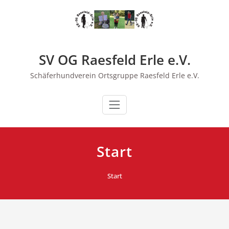
Zum
Inhalt
springen
SV OG Raesfeld Erle e.V.
Schäferhundverein Ortsgruppe Raesfeld Erle e.V.
Start
Start