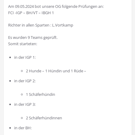
Am 09.05.2024 bot unsere OG folgende Prüfungen an:
FCI -IGP – BH/VT – IBGH 1
Richter in allen Sparten : L.Vortkamp
Es wurden 9 Teams geprüft.
Somit starteten:
in der IGP 1:
2 Hunde – 1 Hündin und 1 Rüde –
in der IGP 2:
1 Schäferhündin
in der IGP 3:
2 Schäferhündinnen
in der BH: