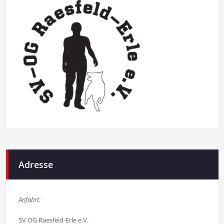
Adresse
Anfahrt:
SV OG Raesfeld-Erle e.V.