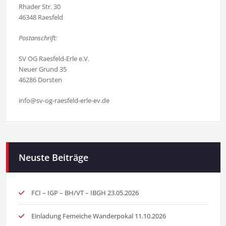
Rhader Str. 30
46348 Raesfeld
Postanschrift:
SV OG Raesfeld-Erle e.V.
Neuer Grund 35
46286 Dorsten
info@sv-og-raesfeld-erle-ev.de
Neuste Beiträge
FCI – IGP – BH/VT – IBGH 23.05.2026
Einladung Femeiche Wanderpokal 11.10.2026