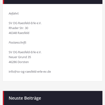
Anfahrt:
SV OG Raesfeld-Erle e.V.
Rhader Str. 30
46348 Raesfeld
Postanschrift:
SV OG Raesfeld-Erle e.V.
Neuer Grund 35
46286 Dorsten
info@sv-og-raesfeld-erle-ev.de
Neuste Beiträge