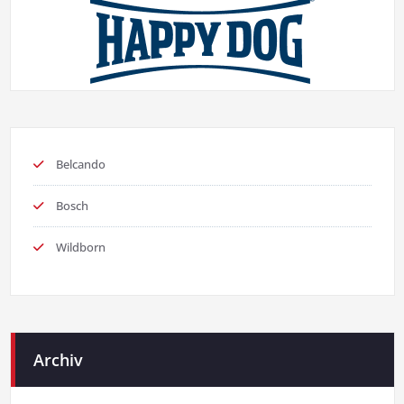
Belcando
Bosch
Wildborn
Archiv