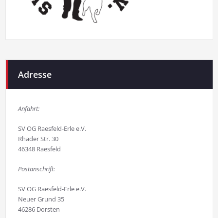
Adresse
Anfahrt:
SV OG Raesfeld-Erle e.V.
Rhader Str. 30
46348 Raesfeld
Postanschrift:
SV OG Raesfeld-Erle e.V.
Neuer Grund 35
46286 Dorsten