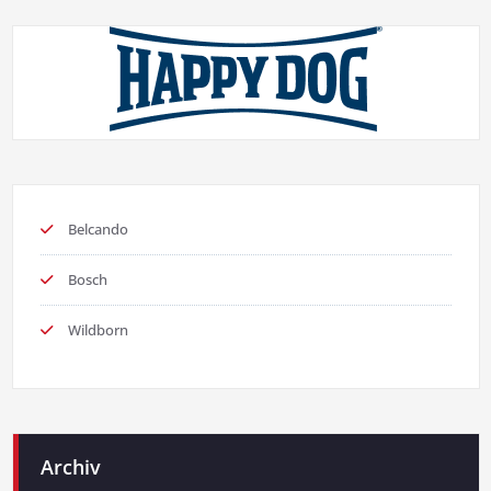
Belcando
Bosch
Wildborn
Archiv