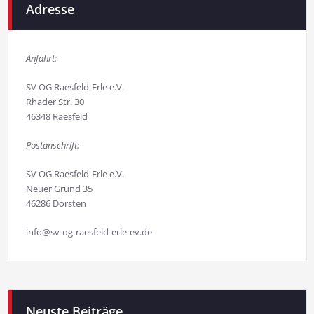
Adresse
Anfahrt:
SV OG Raesfeld-Erle e.V.
Rhader Str. 30
46348 Raesfeld
Postanschrift:
SV OG Raesfeld-Erle e.V.
Neuer Grund 35
46286 Dorsten
info@sv-og-raesfeld-erle-ev.de
Neuste Beiträge